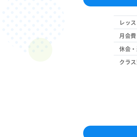
レッス
月会費
休会・
クラス